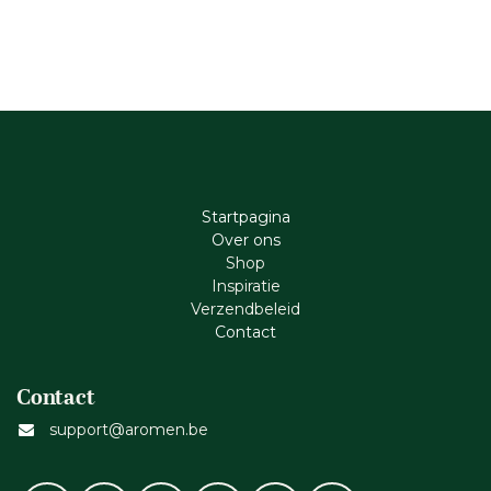
Startpagina
Ove​r​ ons
Shop
Inspiratie
Verzendbeleid
Cont​act
Contact
support@aromen.be