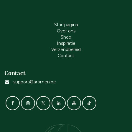
Startpagina
Ove​r​ ons
Shop
Inspiratie
Verzendbeleid
Cont​act
Contact
support@aromen.be