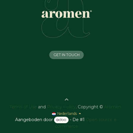
GET IN TOUCH
Terms of Use
and
Privacy Policy
. Copyright ©
Aromen
Nederlands
Aangeboden door
- De #1
Open source e-
commerce