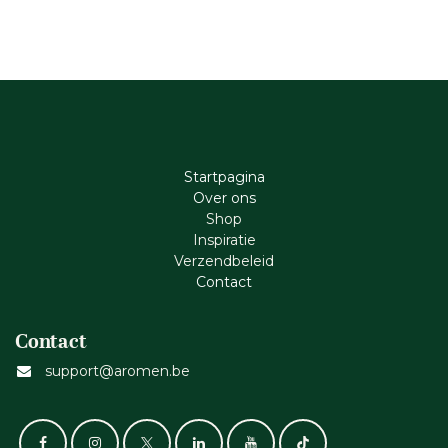
Startpagina
Ove​r​ ons
Shop
Inspiratie
Verzendbeleid
Cont​act
Contact
support@aromen.be