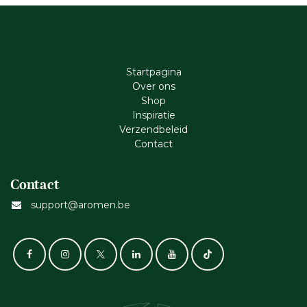
Startpagina
Ove​r​ ons
Shop
Inspiratie
Verzendbeleid
Cont​act
Contact
support@aromen.be