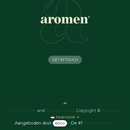
GET IN TOUCH
Terms of Use
and
Privacy Policy
. Copyright ©
Aromen
Nederlands
Aangeboden door
- De #1
Open source e-
commerce