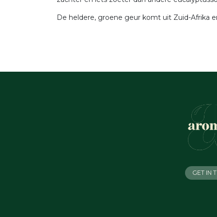
De heldere, groene geur komt uit Zuid-Afrika 
GET IN