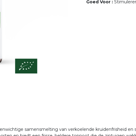
Goed Voor
:
Stimulere
evenwichtige samensmelting van verkoelende kruidenfrisheid en 
orten en biedt een frisse, heldere topnoot die de zintuigen wak