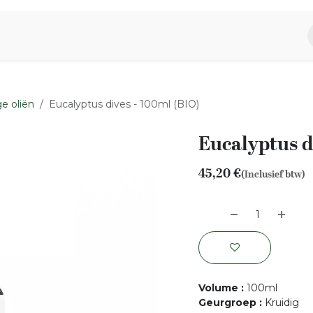
piratie
Aromen Familie
e oliën
Eucalyptus dives - 100ml (BIO)
Eucalyptus d
45,20
€
(Inclusief btw)
Volume
:
100ml
Geurgroep
:
Kruidig