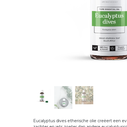
Eucalyptus dives etherische olie creëert een 
zachter en iets zoeter dan andere eucalyptusso