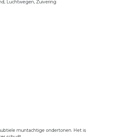
nd, Luchtwegen, Zuivering
subtiele muntachtige ondertonen. Het is
ker schudt.