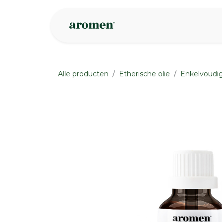
Overslaan naar inhoud
Webshop
Ins
Alle producten
Etherische olie
Enkelvoudig
None
None