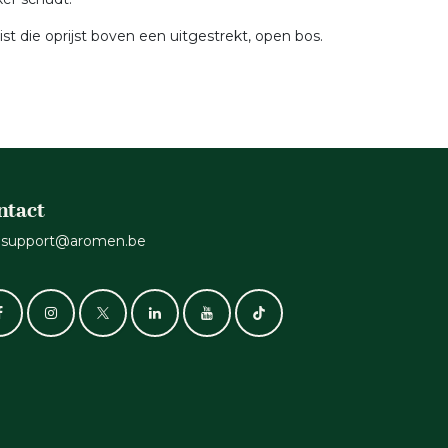
 die oprijst boven een uitgestrekt, open bos.
ntact
support@aromen.be