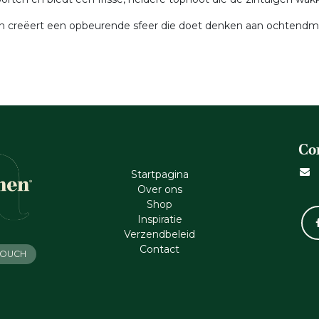
en creëert een opbeurende sfeer die doet denken aan ochtendmist
Co
Startpagina
Ove​r​ ons
Shop
Inspiratie
Verzendbeleid
Cont​act
 TOUCH