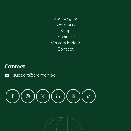
Startpagina
Ove​r​ ons
Shop
Inspiratie
Verzendbeleid
Cont​act
Contact
support@aromen.be