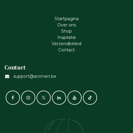
Startpagina
Ove​r​ ons
Shop
Inspiratie
Verzendbeleid
Cont​act
Contact
support@aromen.be