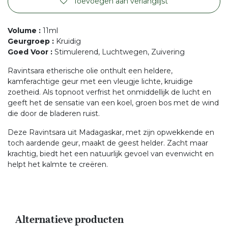
Toevoegen aan verlanglijst
Volume
:
11ml
Geurgroep
:
Kruidig
Goed Voor
:
Stimulerend, Luchtwegen, Zuivering
Ravintsara etherische olie onthult een heldere,
kamferachtige geur met een vleugje lichte, kruidige
zoetheid. Als topnoot verfrist het onmiddellijk de lucht en
geeft het de sensatie van een koel, groen bos met de wind
die door de bladeren ruist.
Deze Ravintsara uit Madagaskar, met zijn opwekkende en
toch aardende geur, maakt de geest helder. Zacht maar
krachtig, biedt het een natuurlijk gevoel van evenwicht en
helpt het kalmte te creëren.
Alternatieve producten