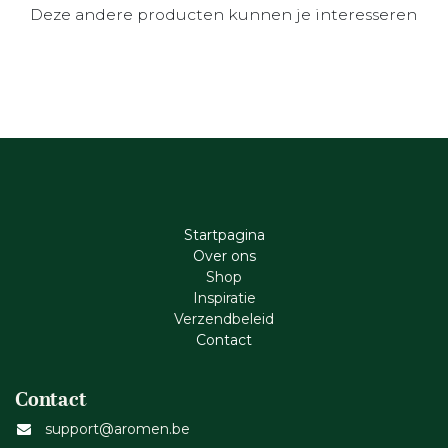
Deze andere producten kunnen je interesseren
Startpagina
Ove​r​ ons
Shop
Inspiratie
Verzendbeleid
Cont​act
Contact
support@aromen.be