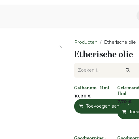
piratie
Aromen Familie
Producten
Etherische olie
Etherische olie
Galbanum - 11ml
Gele mand
None
None
11ml
10,80
€
7,70
€
Toevoegen aan winkelm
Toe
Goodmorning -
Goodmorn