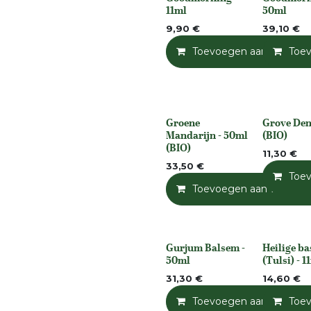
None
None
11ml
50ml
9,90
€
39,10
€
Toevoegen aan winkelm
Toe
Groene
Grove Den 
None
None
Mandarijn - 50ml
(BIO)
(BIO)
11,30
€
33,50
€
Toe
Toevoegen aan winkelm
Gurjum Balsem -
Heilige ba
None
None
50ml
(Tulsi) - 1
31,30
€
14,60
€
Toevoegen aan winkelm
Toe