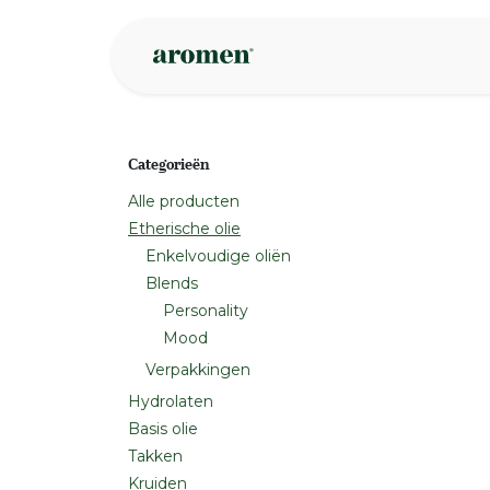
Overslaan naar inhoud
Webshop
Ins
Categorieën
Alle producten
Etherische olie
Enkelvoudige oliën
Blends
Personality
Mood
Verpakkingen
Hydrolaten
Basis olie
Takken
Kruiden