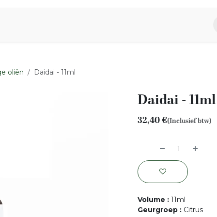
piratie
Aromen Familie
e oliën
Daidai - 11ml
Daidai - 11ml
32,40
€
(Inclusief btw)
Volume
:
11ml
Geurgroep
:
Citrus