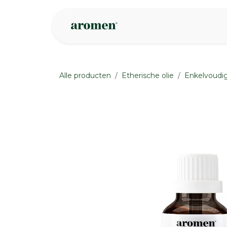
Overslaan naar inhoud
Webshop
Ins
Alle producten
Etherische olie
Enkelvoudig
None
None