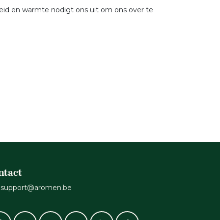
heid en warmte nodigt ons uit om ons over te
ntact
support@aromen.be