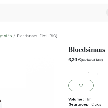
piratie
Aromen Familie
e oliën
Bloedsinaas - 11ml (BIO)
Bloedsinaas -
6,30
€
(Inclusief btw)
Volume
:
11ml
Geurgroep
:
Citrus