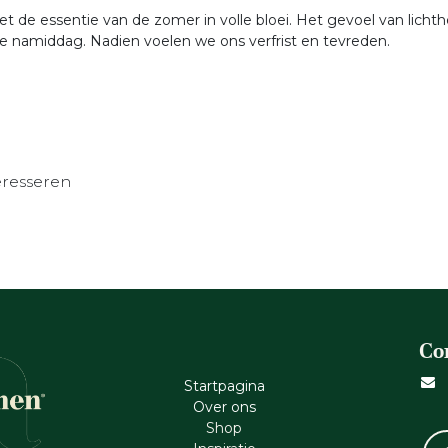
 de essentie van de zomer in volle bloei. Het gevoel van licht
 namiddag. Nadien voelen we ons verfrist en tevreden.
eresseren
Co
Startpagina
Ove​r​ ons
Shop