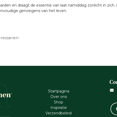
aarden en draagt de essentie van laat namiddag zonlicht in zich
eenvoudige genoegens van het leven.
eresseren
Co
Startpagina
Ove​r​ ons
Shop
Inspiratie
Verzendbeleid