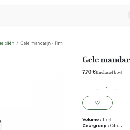
piratie
Aromen Familie
e oliën
Gele mandarijn - 11ml
Gele mandari
7,70
€
(Inclusief btw)
Volume
:
11ml
Geurgroep
:
Citrus