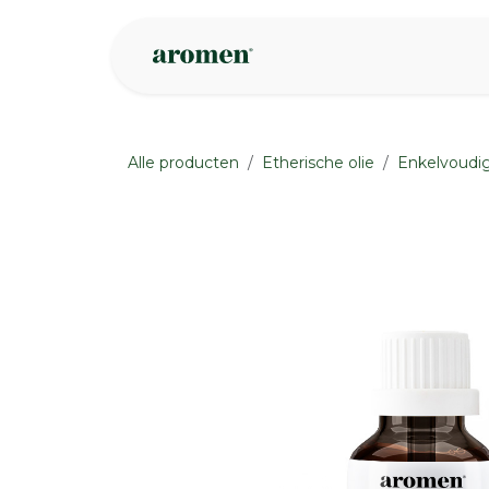
Overslaan naar inhoud
Webshop
Ins
Alle producten
Etherische olie
Enkelvoudig
None
None