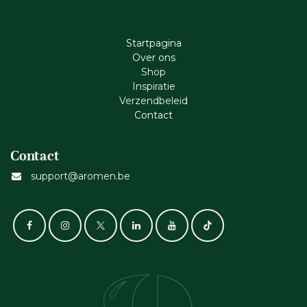
Startpagina
Ove​r​ ons
Shop
Inspiratie
Verzendbeleid
Cont​act
Contact
support@aromen.be