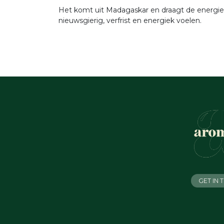
Het komt uit Madagaskar en draagt de energie 
nieuwsgierig, verfrist en energiek voelen.
GET IN