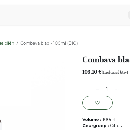
piratie
Aromen Familie
e oliën
Combava blad - 100ml (BIO)
Combava blad
105,10
€
(Inclusief btw)
Volume
:
100ml
Geurgroep
:
Citrus