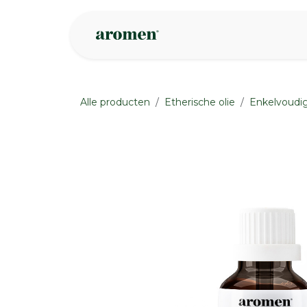
Overslaan naar inhoud
Webshop
Ins
Alle producten
Etherische olie
Enkelvoudig
None
None