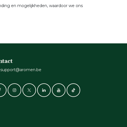
inding en mogelijkheden, waardoor we ons
ntact
support@aromen.be