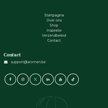
Startpagina
Ove​r​ ons
Shop
Inspiratie
Verzendbeleid
Cont​act
Contact
support@aromen.be