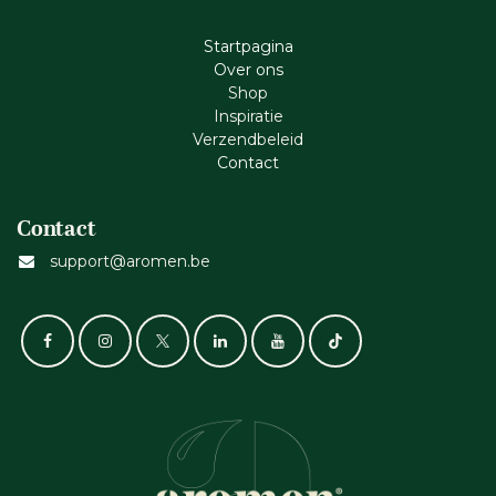
Startpagina
Ove​r​ ons
Shop
Inspiratie
Verzendbeleid
Cont​act
Contact
support@aromen.be