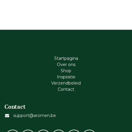
Startpagina
Ove​r​ ons
Shop
Inspiratie
Verzendbeleid
Cont​act
Contact
support@aromen.be