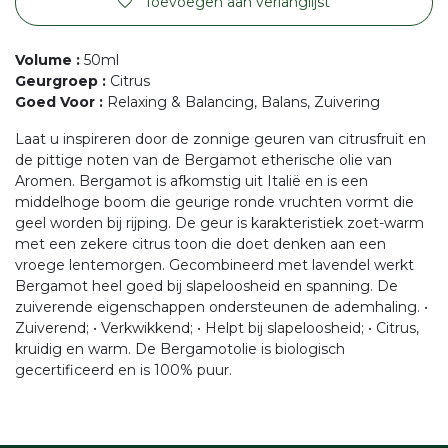
Toevoegen aan verlanglijst
Volume
:
50ml
Geurgroep
:
Citrus
Goed Voor
:
Relaxing & Balancing, Balans, Zuivering
Laat u inspireren door de zonnige geuren van citrusfruit en
de pittige noten van de Bergamot etherische olie van
Aromen. Bergamot is afkomstig uit Italië en is een
middelhoge boom die geurige ronde vruchten vormt die
geel worden bij rijping. De geur is karakteristiek zoet-warm
met een zekere citrus toon die doet denken aan een
vroege lentemorgen. Gecombineerd met lavendel werkt
Bergamot heel goed bij slapeloosheid en spanning. De
zuiverende eigenschappen ondersteunen de ademhaling. •
Zuiverend; • Verkwikkend; • Helpt bij slapeloosheid; • Citrus,
kruidig en warm. De Bergamotolie is biologisch
gecertificeerd en is 100% puur.