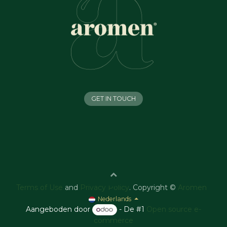
GET IN TOUCH
Terms of Use
and
Privacy Policy
. Copyright ©
Aromen
Nederlands
Aangeboden door
- De #1
Open source e-
commerce