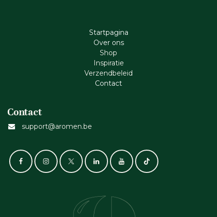
Startpagina
Ove​r​ ons
Shop
Inspiratie
Verzendbeleid
Cont​act
Contact
support@aromen.be