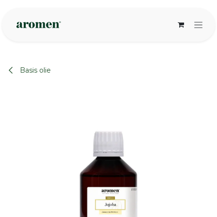
Overslaan naar inhoud
Basis olie
None