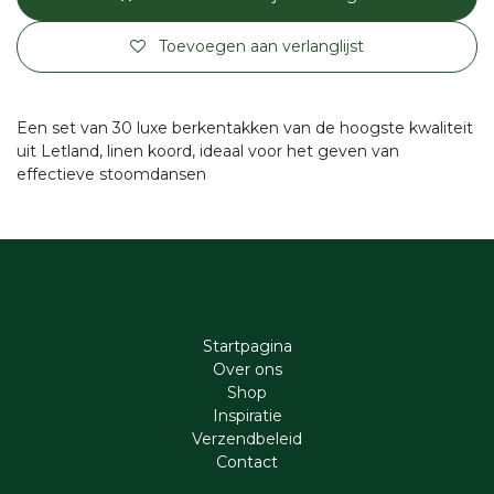
Toevoegen aan verlanglijst
Een set van 30 luxe berkentakken van de hoogste kwaliteit
uit Letland, linen koord, ideaal voor het geven van
effectieve stoomdansen
Startpagina
Ove​r​ ons
Shop
Inspiratie
Verzendbeleid
Cont​act