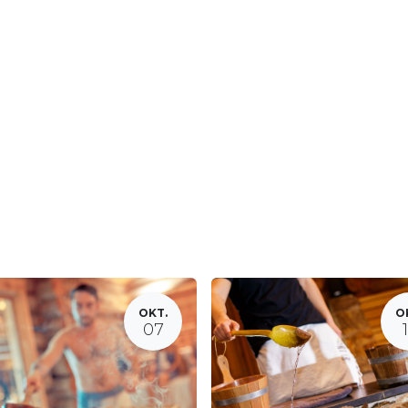
OKT.
O
07