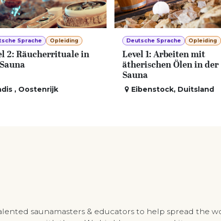
tsche Sprache
Opleiding
Deutsche Sprache
Opleiding
l 2: Räucherrituale in
Level 1: Arbeiten mit
 Sauna
ätherischen Ölen in der
Sauna
adis
,
Oostenrijk
Eibenstock
,
Duitsland
talented saunamasters & educators to help spread the w