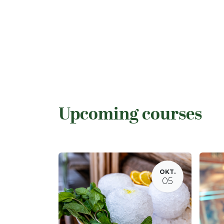
Upcoming courses
OKT.
05