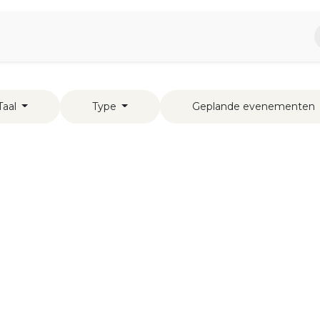
piratie
Aromen Familie
Taal
Type
Geplande evenementen
s