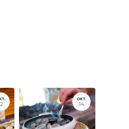
KT.
OKT.
12
14