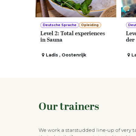
Deutsche Sprache
Opleiding
Deu
Level 2: Total experiences
Leve
in Sauna
der
Ladis
,
Oostenrijk
L
Our trainers
We work a starstudded line-up of very 