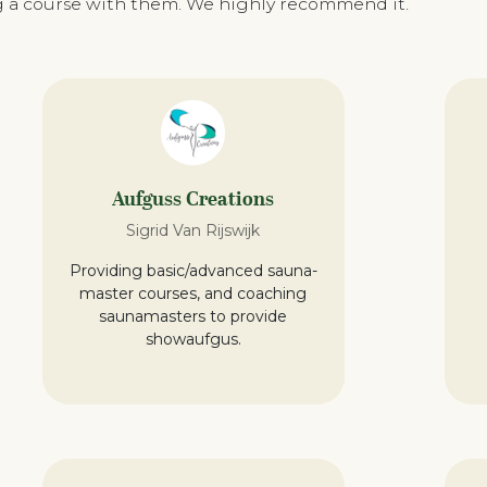
ing a course with them. We highly recommend it.
Aufguss Creations
Sigrid Van Rijswijk
Providing basic/advanced sauna-
master courses, and coaching
saunamasters to provide
showaufgus.