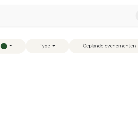
piratie
Aromen Familie
Type
Geplande evenementen
1
s