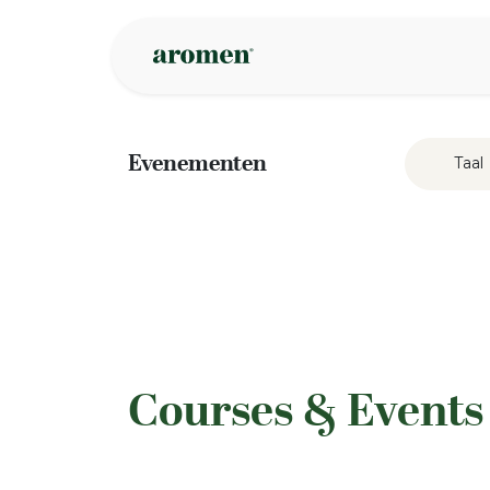
Overslaan naar inhoud
Webshop
Ins
Evenementen
Taal
​Courses & Event