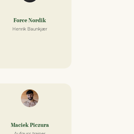
Force Nordik
Henrik Baunkjær
Maciek Piczura
Aufguss trainer