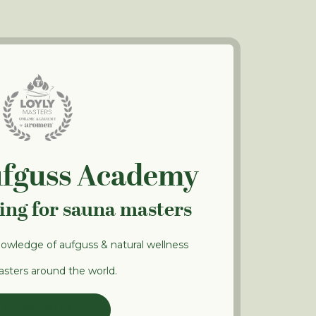
ufguss Academy
ning for sauna masters
nowledge of aufguss & natural wellness
sters around the world.
LEARN ONLINE