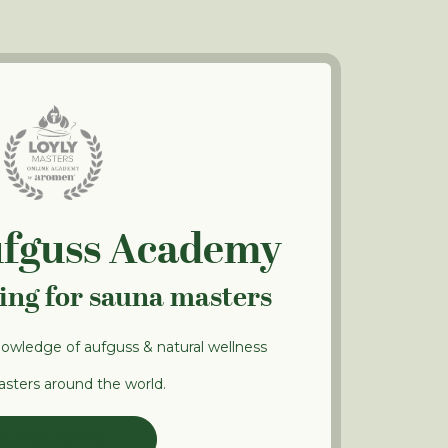
ufguss Academy
ning for sauna masters
nowledge of aufguss & natural wellness
sters around the world.
LEARN ONLINE