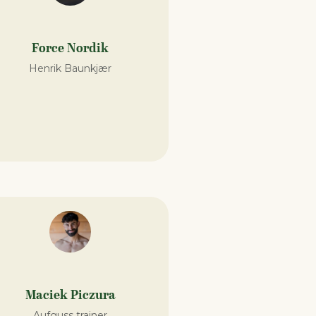
Force Nordik
Henrik Baunkjær
Maciek Piczura
Aufguss trainer