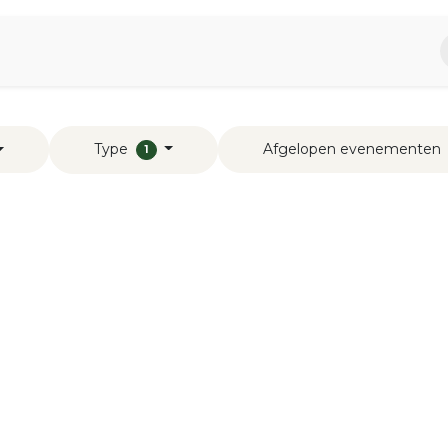
piratie
Aromen Familie
Type
Afgelopen evenementen
1
s