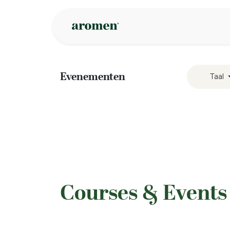
Overslaan naar inhoud
Webshop
Ins
Evenementen
Taal
​Courses & Event