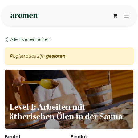
Overslaan naar inhoud
Alle Evenementen
Registraties zijn
gesloten
Level 1: Arbeiten mit
ätherischen Ölen in der Sauna
Begint
Eindigt