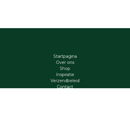
Startpagina
Ove​r​ ons
Shop
Inspiratie
Verzendbeleid
Cont​act
Contact
support@aromen.be