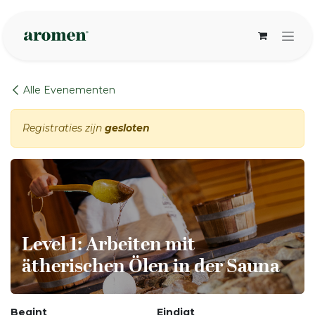
Overslaan naar inhoud
Alle Evenementen
Registraties zijn
gesloten
Level 1: Arbeiten mit
ätherischen Ölen in der Sauna
Begint
Eindigt