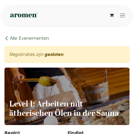
Overslaan naar inhoud
Alle Evenementen
Registraties zijn
gesloten
Level 1: Arbeiten mit
ätherischen Ölen in der Sauna
Begint
Eindigt