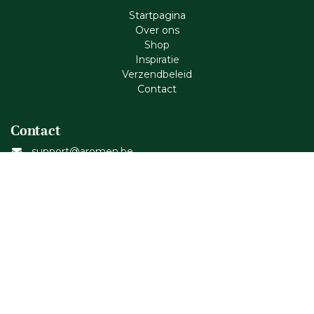
Startpagina
Ove​r​ ons
Shop
Inspiratie
Verzendbeleid
Cont​act
Contact
support@aromen.be