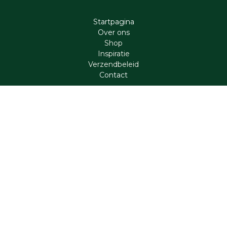
Startpagina
Ove​r​ ons
Shop
Inspiratie
Verzendbeleid
Cont​act
Contact
support@aromen.be