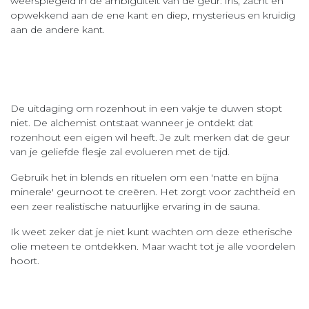
weerspiegeld in de ambiguïteit van de geur: fris, zacht en
opwekkend aan de ene kant en diep, mysterieus en kruidig
aan de andere kant.
De uitdaging om rozenhout in een vakje te duwen stopt
niet. De alchemist ontstaat wanneer je ontdekt dat
rozenhout een eigen wil heeft. Je zult merken dat de geur
van je geliefde flesje zal evolueren met de tijd.
Gebruik het in blends en rituelen om een 'natte en bijna
minerale' geurnoot te creëren. Het zorgt voor zachtheid en
een zeer realistische natuurlijke ervaring in de sauna.
Ik weet zeker dat je niet kunt wachten om deze etherische
olie meteen te ontdekken. Maar wacht tot je alle voordelen
hoort.