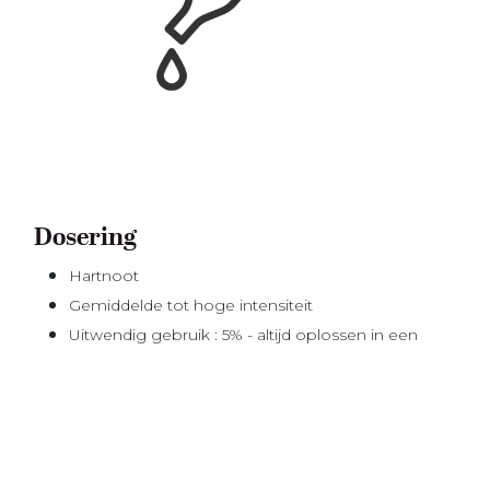
Dosering
Hartnoot
Gemiddelde tot hoge intensiteit
Uitwendig gebruik : 5% - altijd oplossen in een
veilige drager.
1 - 2 druppels in de diffuser
Veilige etherische olie.
Overdosering kan hoofdpijn en misselijkheid
veroorzaken.