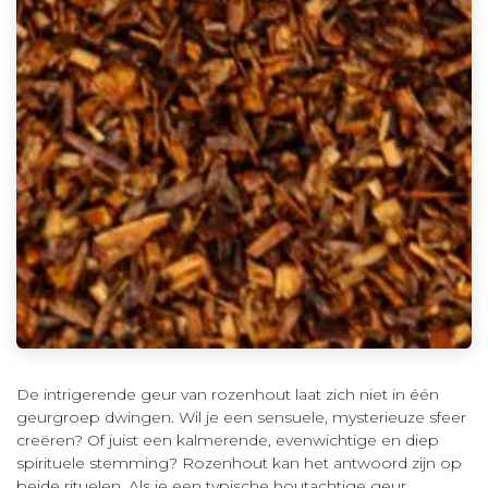
De intrigerende geur van rozenhout laat zich niet in één
geurgroep dwingen. Wil je een sensuele, mysterieuze sfeer
creëren? Of juist een kalmerende, evenwichtige en diep
spirituele stemming? Rozenhout kan het antwoord zijn op
beide rituelen. Als je een typische houtachtige geur