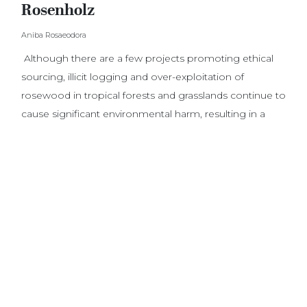
Rosenholz
Aniba Rosaeodora
Although there are a few projects promoting ethical
sourcing, illicit logging and over-exploitation of
rosewood in tropical forests and grasslands continue to
cause significant environmental harm, resulting in a
high ecological cost. Rosewood is included in the
CITES Appendix II.