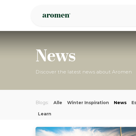
Zum Inhalt springen
Geschäft
Insp
News
Discover the latest news about Aromen
Blogs:
Alle
Winter Inspiration
News
Es
Learn