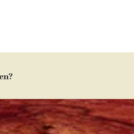
o
ken?