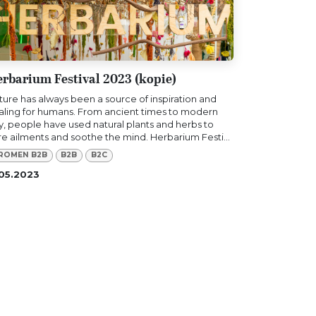
rbarium Festival 2023 (kopie)
ture has always been a source of inspiration and
aling for humans. From ancient times to modern
y, people have used natural plants and herbs to
re ailments and soothe the mind. Herbarium Festi...
ROMEN B2B
B2B
B2C
.05.2023