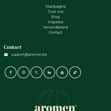
Startpagina
Ove​r​ ons
Shop
Inspiratie
Verzendbeleid
Cont​act
Contact
support@aromen.be