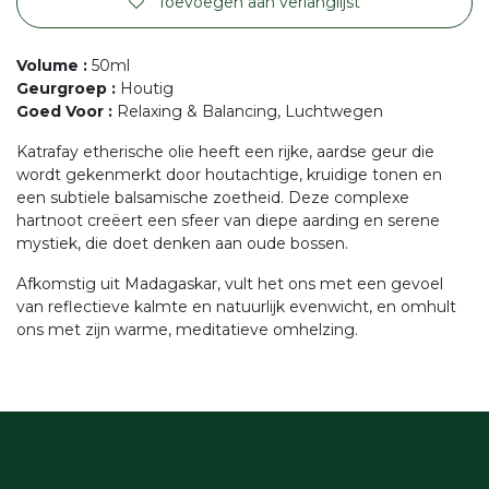
Toevoegen aan verlanglijst
Volume
:
50ml
Geurgroep
:
Houtig
Goed Voor
:
Relaxing & Balancing, Luchtwegen
Katrafay etherische olie heeft een rijke, aardse geur die
wordt gekenmerkt door houtachtige, kruidige tonen en
een subtiele balsamische zoetheid. Deze complexe
hartnoot creëert een sfeer van diepe aarding en serene
mystiek, die doet denken aan oude bossen.
Afkomstig uit Madagaskar, vult het ons met een gevoel
van reflectieve kalmte en natuurlijk evenwicht, en omhult
ons met zijn warme, meditatieve omhelzing.