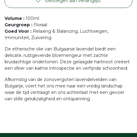
Toevoegen aan verlanglijst
Volume
:
100ml
Geurgroep
:
Floraal
Goed Voor
:
Relaxing & Balancing, Luchtwegen,
Immuniteit, Zuivering
De etherische olie van Bulgaarse lavendel biedt een
delicate, rustgevende bloemengeur met zachte
kruidachtige ondertonen. Deze gelaagde hartnoot creëert
een sfeer van kalme introspectie en verfijnde schoonheid.
Afkomstig van de zonovergoten lavendelvelden van
Bulgarije, voert het ons mee naar een vredig landschap
waar de tijd vertraagt en ons achterlaat met een gevoel
van stille gelukzaligheid en ontspanning.