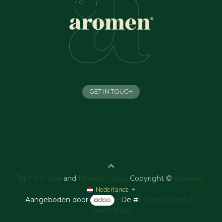
GET IN TOUCH
Terms of Use
and
Privacy Policy
. Copyright ©
Aromen
Nederlands
Aangeboden door
- De #1
Open source e-
commerce