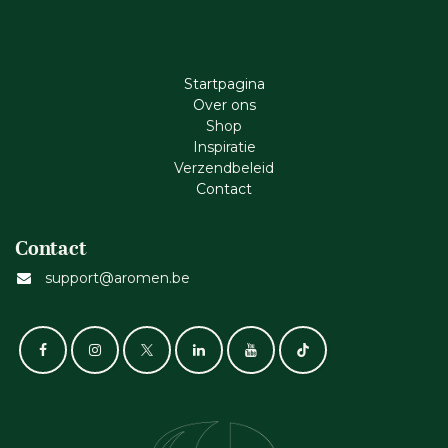
Startpagina
Ove​r​ ons
Shop
Inspiratie
Verzendbeleid
Cont​act
Contact
support@aromen.be