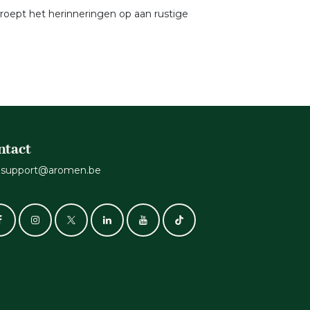
 roept het herinneringen op aan rustige
ntact
support@aromen.be