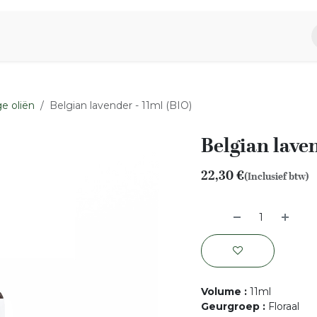
piratie
Aromen Familie
e oliën
Belgian lavender - 11ml (BIO)
Belgian laven
22,30
€
(Inclusief btw)
Volume
:
11ml
Geurgroep
:
Floraal