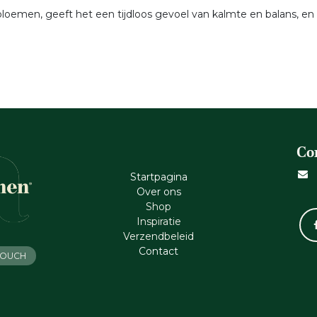
lbloemen, geeft het een tijdloos gevoel van kalmte en balans, en
Co
Startpagina
Ove​r​ ons
Shop
Inspiratie
Verzendbeleid
Cont​act
 TOUCH