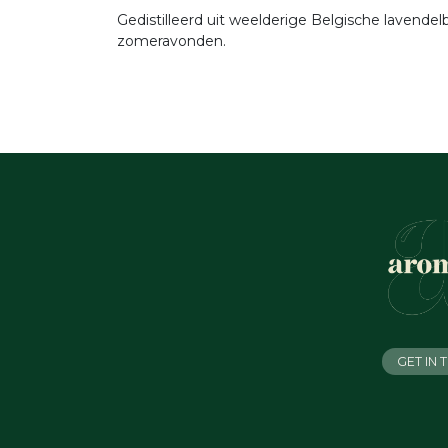
Gedistilleerd uit weelderige Belgische lavende
zomeravonden.
GET IN