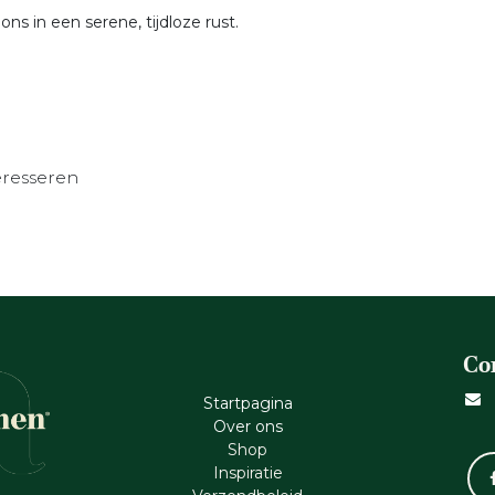
ns in een serene, tijdloze rust.
eresseren
Co
Startpagina
Ove​r​ ons
Shop
Inspiratie