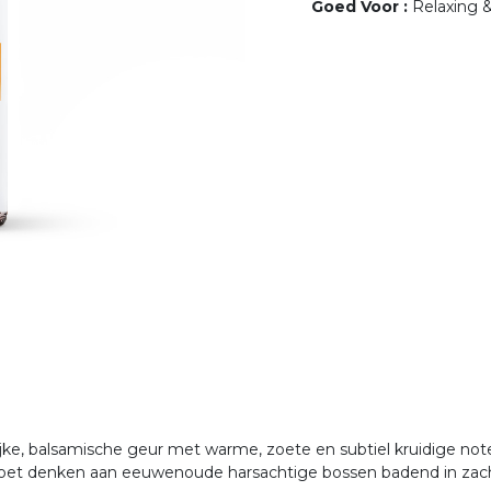
Goed Voor
:
Relaxing &
jke, balsamische geur met warme, zoete en subtiel kruidige no
e doet denken aan eeuwenoude harsachtige bossen badend in zach