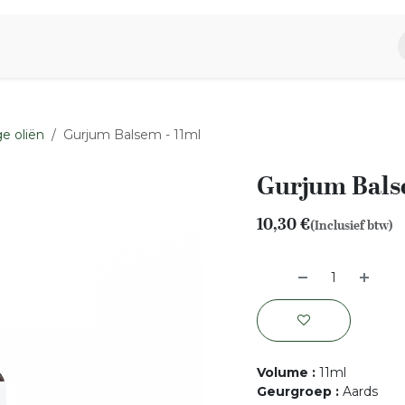
piratie
Aromen Familie
e oliën
Gurjum Balsem - 11ml
Gurjum Bals
10,30
€
(Inclusief btw)
Volume
:
11ml
Geurgroep
:
Aards