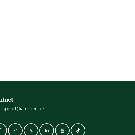
ntact
support@aromen.be