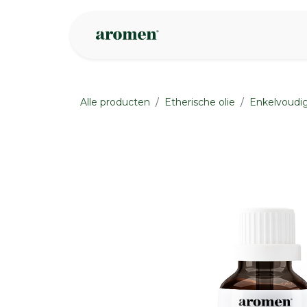
Overslaan naar inhoud
Webshop
Ins
Alle producten
Etherische olie
Enkelvoudig
None
None