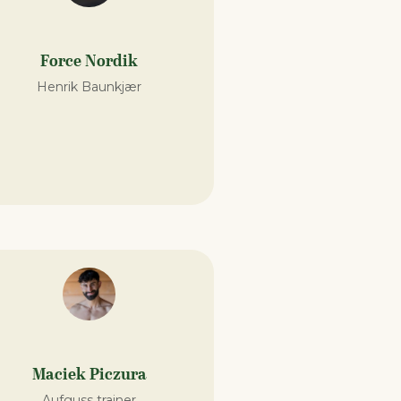
Force Nordik
Henrik Baunkjær
Maciek Piczura
Aufguss trainer