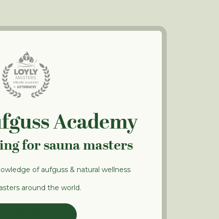
ufguss Academy
ning for sauna masters
nowledge of aufguss & natural wellness
sters around the world.
LEARN ONLINE