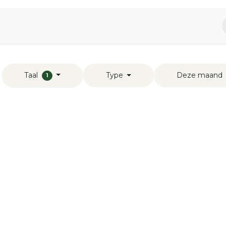
piratie
Aromen Familie
Taal
Type
Deze maand
1
s