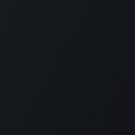
ntact
support@aromen.be