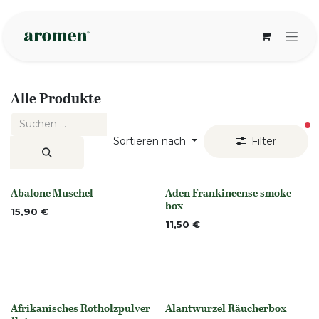
Zum Inhalt springen
Alle Produkte
ak
Sortieren nach
Filter
Abalone Muschel
Aden Frankincense smoke
None
None
box
15,90
€
11,50
€
Afrikanisches Rotholzpulver
Alantwurzel Räucherbox
None