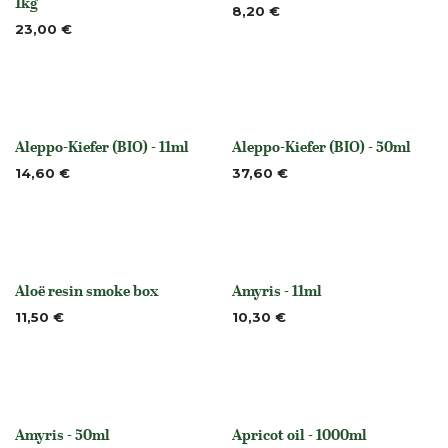
Nicht vorrättig
1kg
8,20
€
23,00
€
Aleppo-Kiefer (BIO) - 11ml
Aleppo-Kiefer (BIO) - 50ml
None
None
14,60
€
37,60
€
Aloë resin smoke box
Amyris - 11ml
None
Nicht vorrättig
11,50
€
10,30
€
Amyris - 50ml
Apricot oil - 1000ml
None