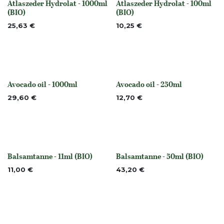
Atlaszeder Hydrolat - 1000ml
Atlaszeder Hydrolat - 100ml
Nicht vorrättig
Nicht vorrättig
(BIO)
(BIO)
25,63
€
10,25
€
Avocado oil - 1000ml
Avocado oil - 250ml
None
None
29,60
€
12,70
€
Balsamtanne - 11ml (BIO)
Balsamtanne - 50ml (BIO)
None
None
11,00
€
43,20
€