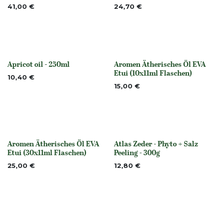
Nicht vorrättig
41,00
€
24,70
€
Apricot oil - 250ml
Aromen Ätherisches Öl EVA
None
None
Etui (10x11ml Flaschen)
10,40
€
15,00
€
Aromen Ätherisches Öl EVA
Atlas Zeder - Phyto + Salz
None
None
Etui (30x11ml Flaschen)
Peeling - 300g
25,00
€
12,80
€