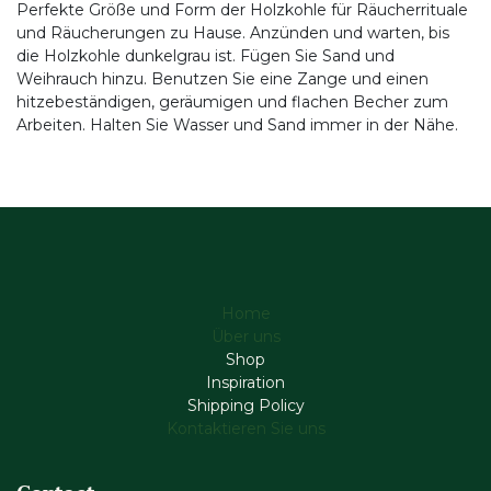
Perfekte Größe und Form der Holzkohle für Räucherrituale
und Räucherungen zu Hause. Anzünden und warten, bis
die Holzkohle dunkelgrau ist. Fügen Sie Sand und
Weihrauch hinzu. Benutzen Sie eine Zange und einen
hitzebeständigen, geräumigen und flachen Becher zum
Arbeiten. Halten Sie Wasser und Sand immer in der Nähe.
Home
Über uns
Shop
Inspiration
Shipping Policy
Kontaktieren Sie uns