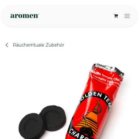
Zum Inhalt springen
Räucherrituale Zubehör
None