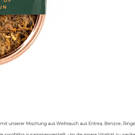
 mit unserer Mischung aus Weihrauch aus Eritrea, Benzoe, Ring
sorgfältig zusammengestellt, um die innere Vitalität zu wecken