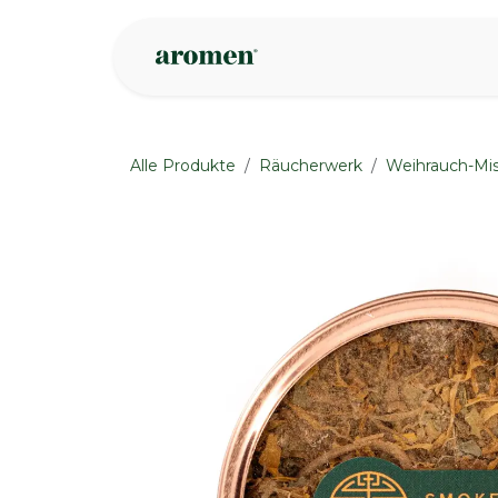
Zum Inhalt springen
Geschäft
Insp
Alle Produkte
Räucherwerk
Weihrauch-Mi
None
None