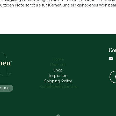
würzigen Note sorgt sie für Klarheit und ein gehobenes Wohlbef
Co
Home
Über uns
Shop
Inspiration
Shipping Policy
Kontaktieren Sie uns
 TOUCH