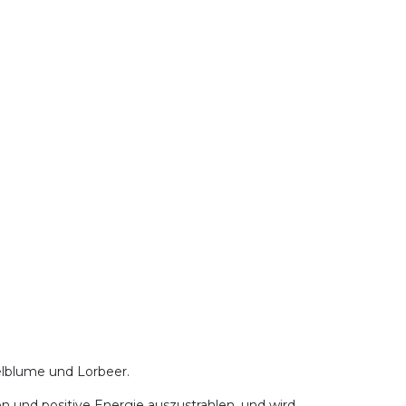
elblume und Lorbeer.
 und positive Energie auszustrahlen, und wird