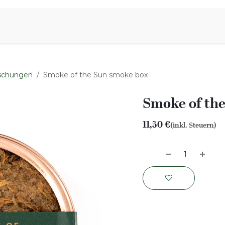
iration
Aromen Familie
schungen
Smoke of the Sun smoke box
Smoke of th
11,50
€
(inkl. Steuern)