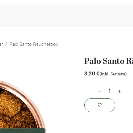
iration
Aromen Familie
er
Palo Santo Räucherbox
Palo Santo 
8,20
€
(inkl. Steuern)