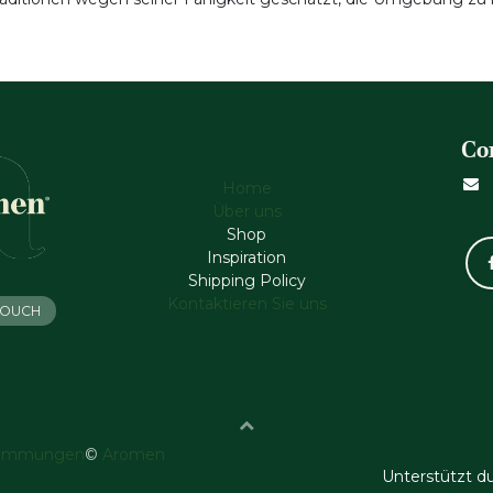
Co
Home
Über uns
Shop
Inspiration
Shipping Policy
Kontaktieren Sie uns
 TOUCH
timmungen
©
Aromen
Unterstützt d