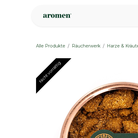
Zum Inhalt springen
Geschäft
Insp
Alle Produkte
Räucherwerk
Harze & Kräut
Nicht vorrättig
Nicht vorrättig