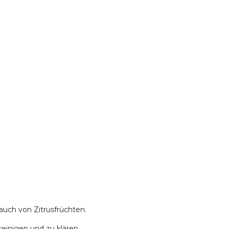
auch von Zitrusfrüchten.
reinigen und zu klären.