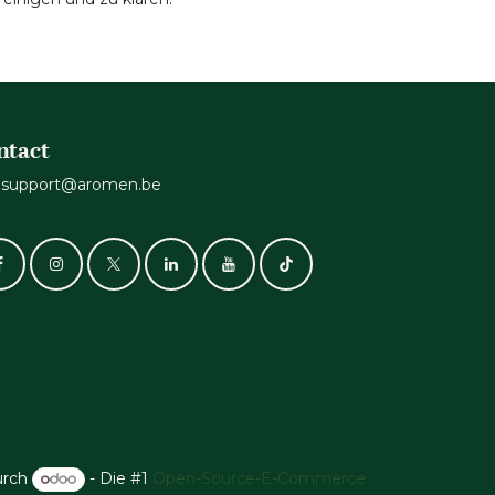
ntact
support@aromen.be
urch
- Die #1
Open-Source-E-Commerce