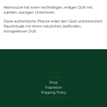
Alantwurzel hat einen reichhaltigen, erdigen Duft mit
subtilen, würzigen Untertönen.
Diese authentische Pflanze erdet den Geist und bereichert
Rauchrituale mit ihrem natürlichen, kraftvollen,
introspektiven Duft.
Home
Über uns
Shop
Inspiration
Shipping Policy
Kontaktieren Sie uns