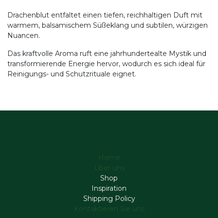
Drachenblut entfaltet einen tiefen, reichhaltigen Duft mit
warmem, balsamischem Süßeklang und subtilen, würzigen
Nuancen.
Das kraftvolle Aroma ruft eine jahrhundertealte Mystik und
transformierende Energie hervor, wodurch es sich ideal für
Reinigungs- und Schutzrituale eignet.
Home
Über uns
Shop
Inspiration
Shipping Policy
Kontaktieren Sie uns