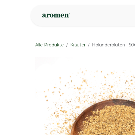
Zum Inhalt springen
Geschäft
Insp
Alle Produkte
Kräuter
Holunderblüten - 50
None