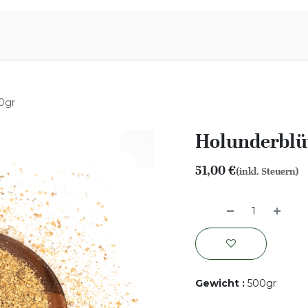
iration
Aromen Familie
0gr
Holunderblü
51,00
€
(inkl. Steuern)
Gewicht
:
500gr