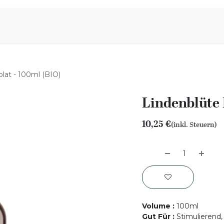
iration
Aromen Familie
lat - 100ml (BIO)
Lindenblüte 
10,25
€
(inkl. Steuern)
Volume
:
100ml
Gut Für
:
Stimulierend,