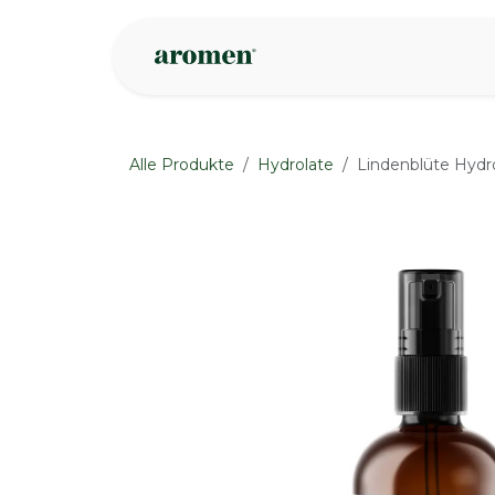
Zum Inhalt springen
Geschäft
Insp
Alle Produkte
Hydrolate
Lindenblüte Hydro
None
None