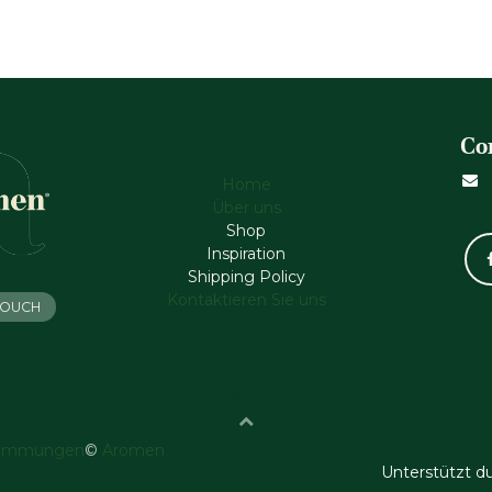
Co
Home
Über uns
Shop
Inspiration
Shipping Policy
Kontaktieren Sie uns
 TOUCH
timmungen
©
Aromen
Unterstützt d