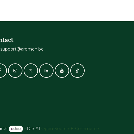
ntact
support@aromen.be
urch
- Die #1
Open-Source-E-Commerce