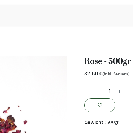
iration
Aromen Familie
Rose - 500gr
32,60
€
(inkl. Steuern)
Gewicht
:
500gr