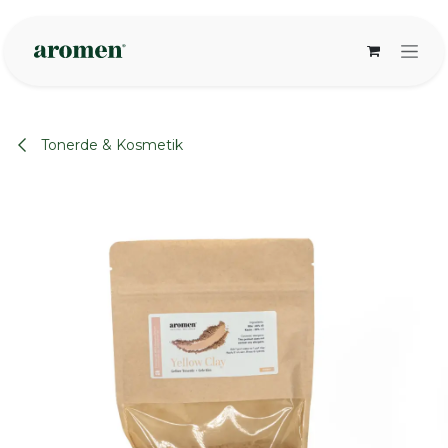
Zum Inhalt springen
Tonerde & Kosmetik
None