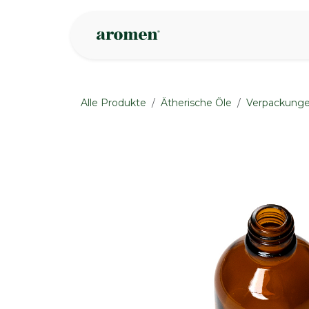
Zum Inhalt springen
Geschäft
Insp
Alle Produkte
Ätherische Öle
Verpackung
None