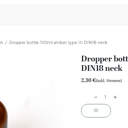
iration
Aromen Familie
en
Dropper bottle 100ml amber type III DIN18 neck
Dropper bott
DIN18 neck
2,30
€
(inkl. Steuern)