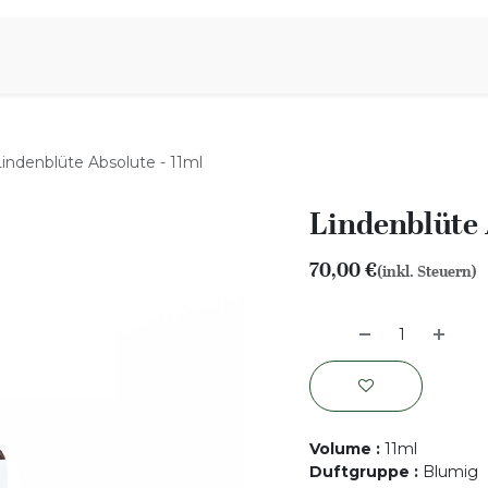
iration
Aromen Familie
Lindenblüte Absolute - 11ml
Lindenblüte 
70,00
€
(inkl. Steuern)
Volume
:
11ml
Duftgruppe
:
Blumig