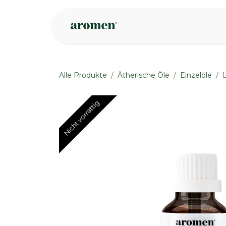
Zum Inhalt springen
Geschäft
Insp
Alle Produkte
Ätherische Öle
Einzelöle
Nicht vorrättig
Nicht vorrättig