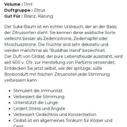
Volume
:
11ml
Duftgruppe
:
Zitrus
Gut Für
:
Bilanz, Klärung
Der Suka-Baum ist ein echter Urstrauch, der an der Basis
der Zitrussorten steht. Sie kennen diese asiatische Sorte
vielleicht besser als Zedernzitrone, Zedernapfel oder
Moschuszitrone. Die Früchte sind sehr dekorativ und
werden manchmal als “Buddhas Hand" bezeichnet.
Der Duft von Cédrat, der pure Lebensfreude ausstrahlt, wird
seit 600 v. Chr. zur Herstellung von Parfüms verwendet.
Entdecken Sie jetzt selbst, wie der spritzige, süße
Bonbonduft mit frischen Zitrusnoten jede Stimmung
verbessern kann.
Stimuliert die Immunität
Verbessert die Stimmung
Unterstützt die Lunge
Lindert Stress und Ängste
Verbessert Gedächtnis und Konzentration
Cédrat ist ein allgemeines Tonikum für Körper und
Geist