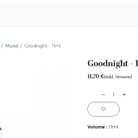
iration
Aromen Familie
Mood
Goodnight - 11ml
Goodnight - 
11,70
€
(inkl. Steuern)
Volume
:
11ml