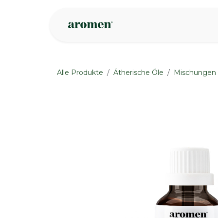
Zum Inhalt springen
Geschäft
Insp
Alle Produkte
Ätherische Öle
Mischungen
None
None